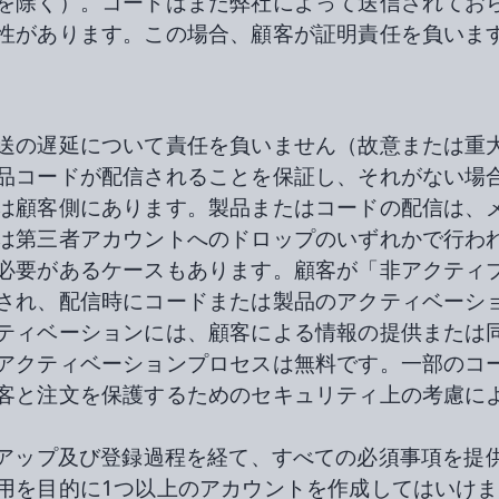
を除く）。コードはまだ弊社によって送信されてお
性があります。この場合、顧客が証明責任を負いま
送の遅延について責任を負いません（故意または重
品コードが配信されることを保証し、それがない場
は顧客側にあります。製品またはコードの配信は、
は第三者アカウントへのドロップのいずれかで行わ
必要があるケースもあります。顧客が「非アクティ
され、配信時にコードまたは製品のアクティベーショ
ティベーションには、顧客による情報の提供または同
アクティベーションプロセスは無料です。一部のコ
客と注文を保護するためのセキュリティ上の考慮に
のサインアップ及び登録過程を経て、すべての必須事項
用を目的に1つ以上のアカウントを作成してはいけ