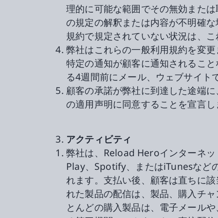
理的に可能な範囲でその無効または
の規定の解釈または内容が不明確な
規約で規定されていない状況は、こ
弊社はこれらの一般利用規約を変更
特定の通知が顧客に通知されること
る4週間前にメール、ウェブサイト
顧客の承諾が弊社に到達した途端に
の適用声明に同意することを宣言し
アクティビティ
弊社は、Reload Heroインタ
Play、Spotify、またはiTu
れます。支払い後、顧客は直ちに該
れた製品の配信は、製品、購入チャ
とんどの購入製品は、電子メールや、r