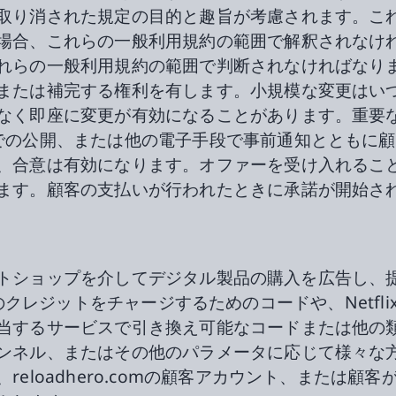
取り消された規定の目的と趣旨が考慮されます。こ
場合、これらの一般利用規約の範囲で解釈されなけ
れらの一般利用規約の範囲で判断されなければなり
または補完する権利を有します。小規模な変更はい
なく即座に変更が有効になることがあります。重要
での公開、または他の電子手段で事前通知とともに
、合意は有効になります。オファーを受け入れるこ
ます。顧客の支払いが行われたときに承諾が開始さ
ーネットショップを介してデジタル製品の購入を広告し、提
nesなどのクレジットをチャージするためのコードや、Net
当するサービスで引き換え可能なコードまたは他の
ンネル、またはその他のパラメータに応じて様々な
eloadhero.comの顧客アカウント、または顧