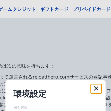
ゲームクレジット
ギフトカード
プリペイドカード
語は次の意味を持ちます：
tedによって運営されるreloadhero.comサービスの登記
は019064Vです。
弊社に注文し、これらの一般利用規約が適用されるオ
環境設定
eloadhero.comで注文を行う前にアカウント
客は登録過程に従い、指定された（必須の）データ
国を選択