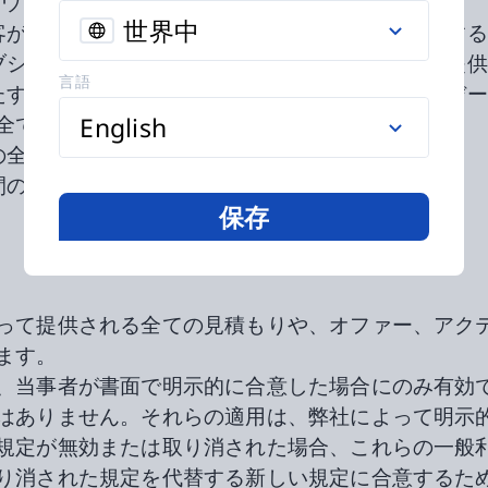
つのアカウントしか開設してはなりません。
世界中
顧客が注文を行うか、弊社が顧客に提供または納入す
roウェブショップで広告されている製品を実際に作成し提
言語
れたすべてのアイテム、文書、情報、材料、またはデ
全てのアイテム。
English
の全ての契約が基づく利用規約。
の間の合意または注文確認に準拠した任意の契約。
保存
。
って提供される全ての見積もりや、オファー、アク
ます。
、当事者が書面で明示的に合意した場合にのみ有効
はありません。それらの適用は、弊社によって明示
規定が無効または取り消された場合、これらの一般
り消された規定を代替する新しい規定に合意するた