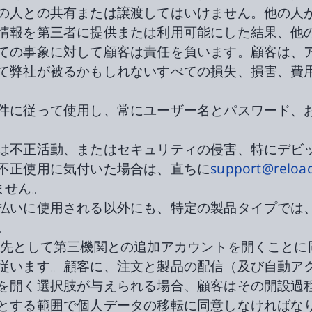
の人との共有または譲渡してはいけません。他の人
情報を第三者に提供または利用可能にした結果、他
ての事象に対して顧客は責任を負います。顧客は、
て弊社が被るかもしれないすべての損失、損害、費
件に従って使用し、常にユーザー名とパスワード、
は不正活動、またはセキュリティの侵害、特にデビ
不正使用に気付いた場合は、直ちに
support@reloa
りません。
払いに使用される以外にも、特定の製品タイプでは
。
先として第三機関との追加アカウントを開くことに
従います。顧客に、注文と製品の配信（及び自動ア
を開く選択肢が与えられる場合、顧客はその開設過
る範囲で個人データの移転に同意しなければなりません。