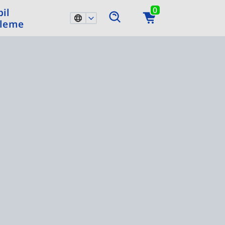
0
il
leme