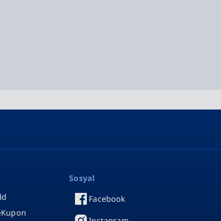
Sosyal
ld
Facebook
 eKupon
Instagram