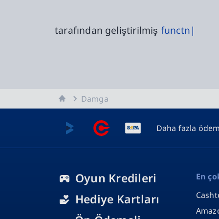
tarafından geliştirilmiş
functn|
AnaSayfa
Damga
Daha fazla öde
Oyun Kredileri
En ço
Casht
Hediye Kartları
Amaz