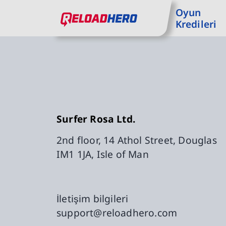
Oyun
Ana içeriğe git
Aan navigasyona git
Kredileri
ReloadHero: AnaSayfaya Dön
0 nin 1 slaytı
Surfer Rosa Ltd.
2nd floor, 14 Athol Street, Douglas
IM1 1JA, Isle of Man
İletişim bilgileri
support@reloadhero.com