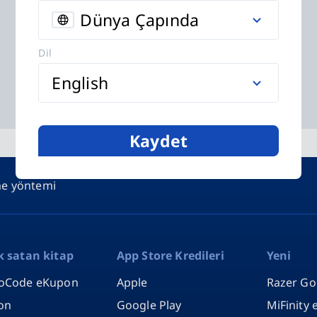
Dünya Çapında
Dil
English
Kaydet
me yöntemi
k satan kitap
App Store Kredileri
Yeni
oCode eKupon
Apple
Razer Go
on
Google Play
MiFinity