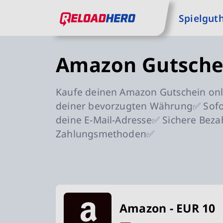
zum Hauptinhalt springen
Spielgut
zur Hauptnavigation springen
ReloadHero: Zur Startseite
Amazon Gutsche
Kaufe deinen Amazon Gutschein onli
deiner bevorzugten Währung✅ Sofor
deine E-Mail-Adresse✅ Sichere Beza
Zahlungsmethoden✅
Erhältliche Amazon Gutschein 
Amazon - EUR 10