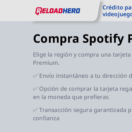
Crédito pa
Ir a contenido principal
Ir a navegación principal
videojueg
ReloadHero: volver a la página de Inicio
Compra Spotify
Elige la región y compra una tarjeta
Premium.
✅ Envío instantáneo a tu dirección 
✅ Opción de comprar la tarjeta reg
en la moneda que prefieras
✅ Transacción segura garantizada 
confianza