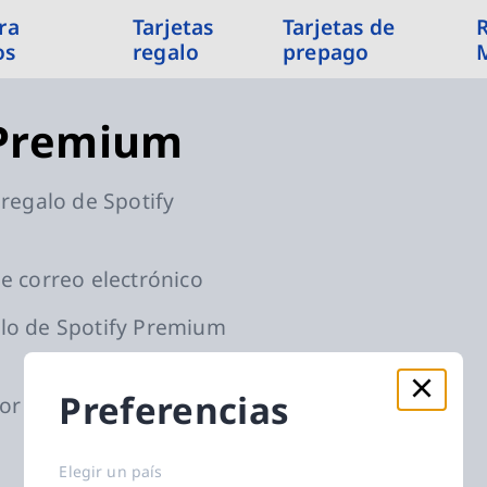
ra
Tarjetas
Tarjetas de
os
regalo
prepago
 Premium
 regalo de Spotify
de correo electrónico
alo de Spotify Premium
Preferencias
por métodos de pago de
Elegir un país