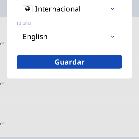
Internacional
m disponibles
Idioma
English
dos
Guardar
dos
dos