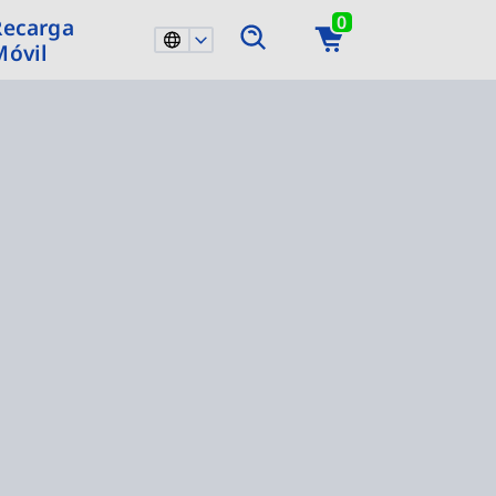
0
Recarga
Móvil