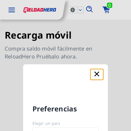
0
Ir a contenido principal
ReloadHero: volver a la página de Inicio
Ir a navegación principal
Recarga móvil
Compra saldo móvil fácilmente en
ReloadHero Pruébalo ahora.
Preferencias
Elegir un país